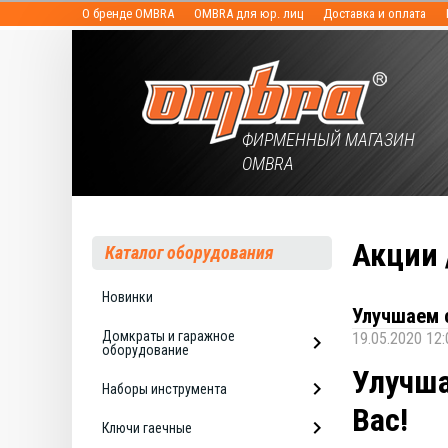
О бренде OMBRA
OMBRA для юр. лиц
Доставка и оплата
ФИРМЕННЫЙ МАГАЗИН
OMBRA
Акции 
Каталог оборудования
Новинки
Улучшаем 
Домкраты и гаражное
19.05.2020 12:
оборудование
Улучша
Наборы инструмента
Вас!
Ключи гаечные