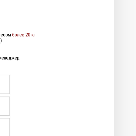
весом
более 20 кг
).
 менеджер.