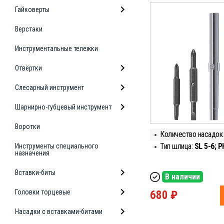
Гайковерты
Верстаки
Инструментальные тележки
Отвёртки
Слесарный инструмент
Шарнирно-губцевый инструмент
Воротки
Количество насадок 
Тип шлица:
SL 5-6; P
Инструменты специального
назначения
Вставки-биты
В наличии
Головки торцевые
680 ₽
Насадки с вставками-битами