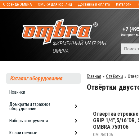
О бренде OMBRA
OMBRA для юр. лиц
Доставка и оплата
Каталоги
+7 (49
Интернет ма
ФИРМЕННЫЙ МАГАЗИН
OMBRA
Главная
»
Отвёртки
»
Отвёр
Каталог оборудования
Отвёртки двуст
Новинки
Домкраты и гаражное
оборудование
Отвертка стрежнев
GRIP 1/4",5/16"DR, 
Наборы инструмента
OMBRA 750106
Ключи гаечные
OM-750106