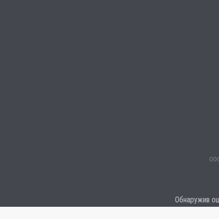
ООО
Обнаружив оши