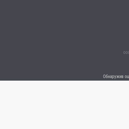
ООО
Обнаружив оши