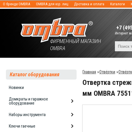
О бренде OMBRA
OMBRA для юр. лиц
Доставка и оплата
Каталоги
+7 (49
Интернет ма
ФИРМЕННЫЙ МАГАЗИН
OMBRA
Главная
»
Отвёртки
»
Отвёрт
Каталог оборудования
Отвертка стреж
Новинки
мм OMBRA 7551
Домкраты и гаражное
оборудование
Наборы инструмента
Ключи гаечные