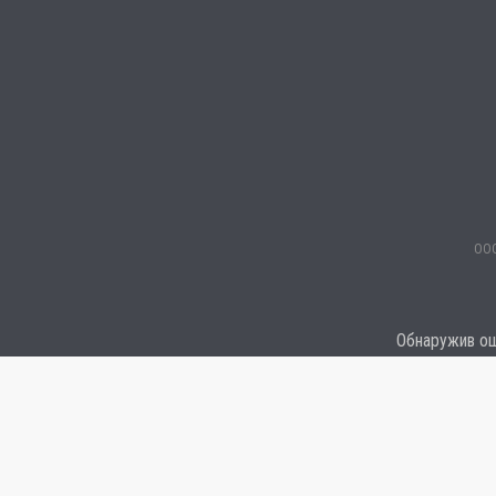
ООО
Обнаружив оши