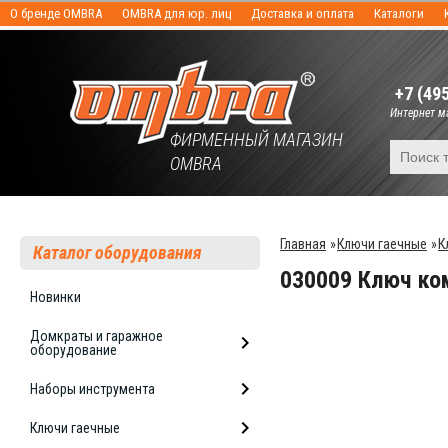
О бренде OMBRA
OMBRA для юр. лиц
Доставка и оплата
Каталоги
+7 (49
Интернет ма
ФИРМЕННЫЙ МАГАЗИН
OMBRA
Главная
»
Ключи гаечные
»
К
Каталог оборудования
030009 Ключ ко
Новинки
Домкраты и гаражное
оборудование
Наборы инструмента
Ключи гаечные