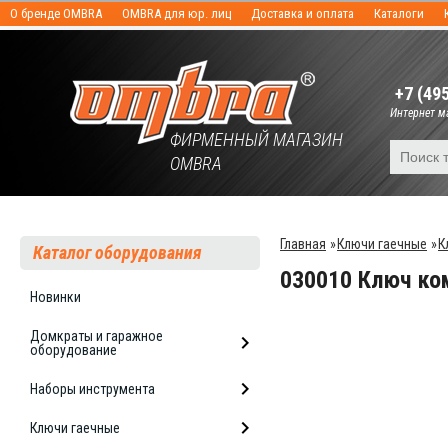
О бренде OMBRA
OMBRA для юр. лиц
Доставка и оплата
Каталоги
+7 (49
Интернет ма
ФИРМЕННЫЙ МАГАЗИН
OMBRA
Главная
»
Ключи гаечные
»
К
Каталог оборудования
030010 Ключ ко
Новинки
Домкраты и гаражное
оборудование
Наборы инструмента
Ключи гаечные