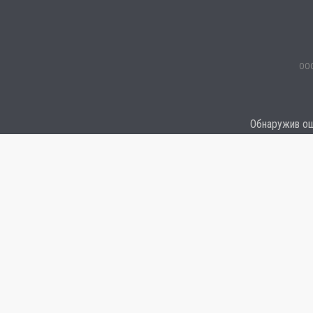
ООО
Обнаружив оши