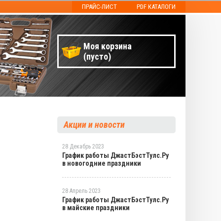
ПРАЙС-ЛИСТ
PDF КАТАЛОГИ
Моя корзина
(пусто)
Акции и новости
28 Декабрь 2023
График работы ДжастБэстТулс.Ру
в новогодние праздники
28 Апрель 2023
График работы ДжастБэстТулс.Ру
в майские праздники