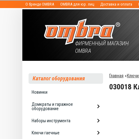
О бренде OMBRA
OMBRA для юр. лиц
Доставка и оплата
ФИРМЕННЫЙ МАГАЗИН
OMBRA
Главная
»
Ключи
Каталог оборудования
030018 К
Новинки
Домкраты и гаражное
оборудование
Наборы инструмента
Ключи гаечные