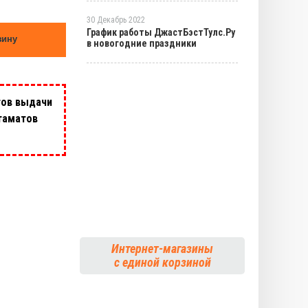
30 Декабрь 2022
График работы ДжастБэстТулс.Ру
зину
в новогодние праздники
тов выдачи
таматов
Интернет-магазины
с единой корзиной