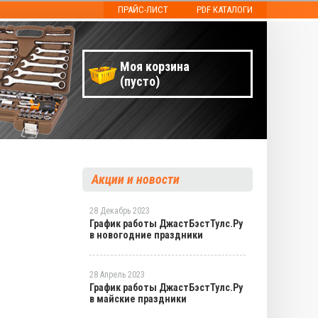
ПРАЙС-ЛИСТ
PDF КАТАЛОГИ
Моя корзина
(пусто)
Акции и новости
28 Декабрь 2023
График работы ДжастБэстТулс.Ру
в новогодние праздники
28 Апрель 2023
График работы ДжастБэстТулс.Ру
в майские праздники