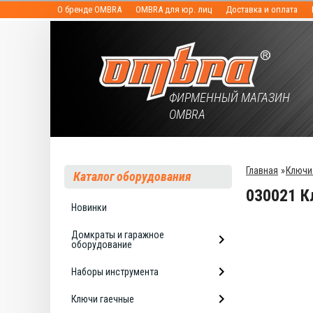
О бренде OMBRA
OMBRA для юр. лиц
Доставка и оплата
ФИРМЕННЫЙ МАГАЗИН
OMBRA
Главная
»
Ключи
Каталог оборудования
030021 К
Новинки
Домкраты и гаражное
оборудование
Наборы инструмента
Ключи гаечные