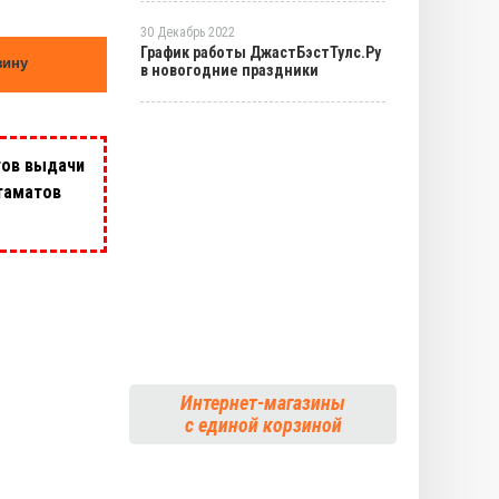
30 Декабрь 2022
График работы ДжастБэстТулс.Ру
зину
в новогодние праздники
тов выдачи
таматов
Интернет-магазины
с единой корзиной