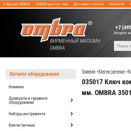
О бренде OMBRA
OMBRA для юр. лиц
Доставка и оплата
Каталоги
+7 (49
Интернет ма
ФИРМЕННЫЙ МАГАЗИН
OMBRA
Главная
»
Ключи гаечные
»
К
Каталог оборудования
035017 Ключ ко
Новинки
мм. OMBRA 350
Домкраты и гаражное
оборудование
Наборы инструмента
Ключи гаечные