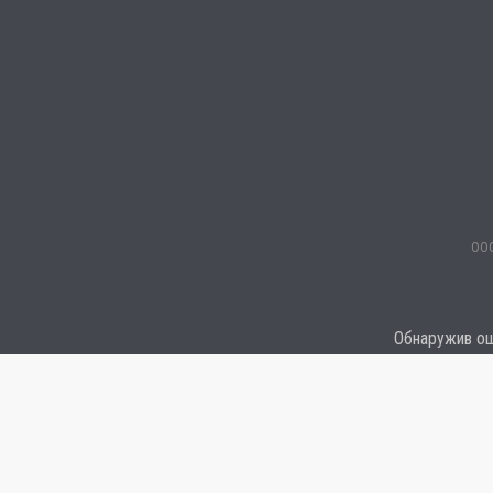
ООО
Обнаружив оши