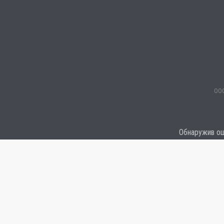
ООО
Обнаружив оши