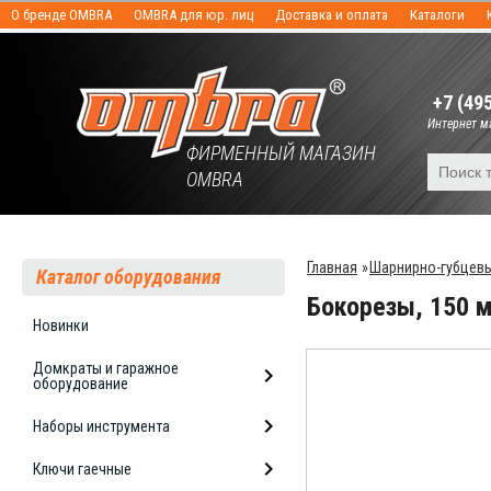
О бренде OMBRA
OMBRA для юр. лиц
Доставка и оплата
Каталоги
+7 (49
Интернет ма
ФИРМЕННЫЙ МАГАЗИН
OMBRA
Главная
»
Шарнирно-губцевы
Каталог оборудования
Бокорезы, 150 
Новинки
Домкраты и гаражное
оборудование
Наборы инструмента
Ключи гаечные