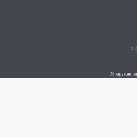
ООО
Обнаружив оши