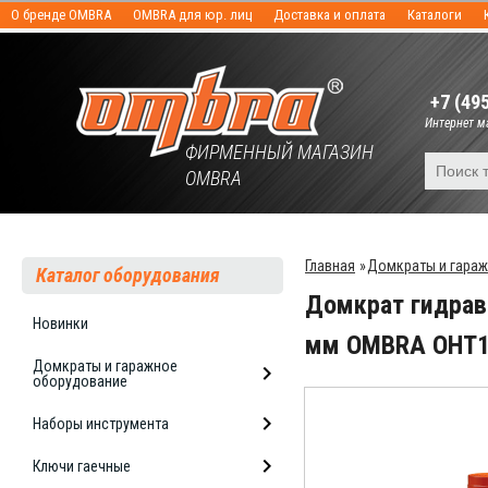
О бренде OMBRA
OMBRA для юр. лиц
Доставка и оплата
Каталоги
+7 (49
Интернет ма
ФИРМЕННЫЙ МАГАЗИН
OMBRA
Главная
»
Домкраты и гара
Каталог оборудования
Домкрат гидрав
Новинки
мм OMBRA OHT
Домкраты и гаражное
оборудование
Наборы инструмента
Ключи гаечные