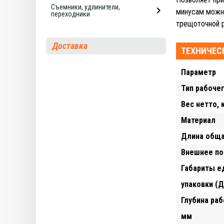
Съемники, удлинители,
минусам можно
переходники
трещоточной р
Доставка
ТЕХНИЧЕС
Параметр
Тип рабоче
Вес нетто, 
Материал
Длина обща
Внешнее п
Габариты е
упаковки (
Глубина раб
мм