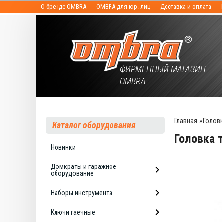
О бренде OMBRA
OMBRA для юр. лиц
Доставка и оплата
ФИРМЕННЫЙ МАГАЗИН
OMBRA
Главная
»
Голов
Каталог оборудования
Головка 
Новинки
Домкраты и гаражное
оборудование
Наборы инструмента
Ключи гаечные