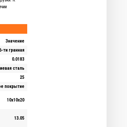
ичии
Значение
6-ти гранная
0.0183
иевая сталь
25
ое покрытие
10х10х20
13.05