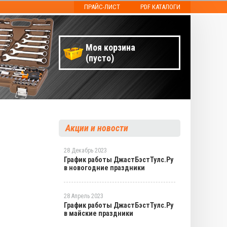
ПРАЙС-ЛИСТ
PDF КАТАЛОГИ
Моя корзина
(пусто)
Акции и новости
28 Декабрь 2023
График работы ДжастБэстТулс.Ру
в новогодние праздники
28 Апрель 2023
График работы ДжастБэстТулс.Ру
в майские праздники