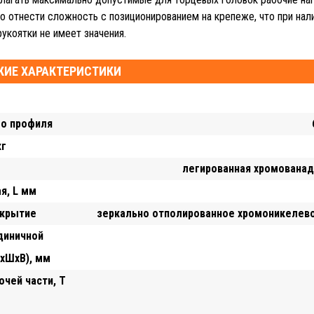
 отнести сложность с позиционированием на крепеже, что при нал
укоятки не имеет значения.
КИЕ ХАРАКТЕРИСТИКИ
го профиля
кг
легированная хромованад
я, L мм
окрытие
зеркально отполированное хромоникелев
диничной
ДхШхВ), мм
очей части, Т