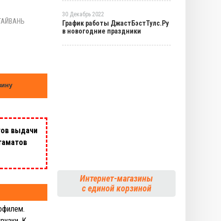
30 Декабрь 2022
ТАЙВАНЬ
График работы ДжастБэстТулс.Ру
в новогодние праздники
зину
тов выдачи
таматов
Интернет-магазины
с единой корзиной
офилем.
рузки. К