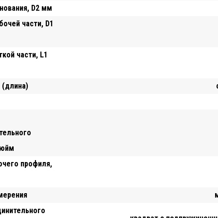
нования, D2 мм
бочей части, D1
кой части, L1
 (длина)
тельного
дюйм
очего профиля,
мерения
динительного