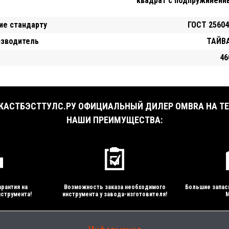
квадрат с подпружинен
ие стандарту
ГОСТ 25604
изводитель
ТАЙВА
46
АСТБЭСТТУЛС.РУ ОФИЦИАЛЬНЫЙ ДИЛЕР OMBRA НА ТЕ
НАШИ ПРЕИМУЩЕСТВА:
рантия на
Возможность заказа необходимого
Большие запас
струмента!
инструмента у завода-изготовителя!
М