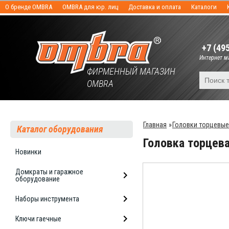
О бренде OMBRA
OMBRA для юр. лиц
Доставка и оплата
Каталоги
+7 (49
Интернет ма
ФИРМЕННЫЙ МАГАЗИН
OMBRA
Главная
»
Головки торцевые
Каталог оборудования
Головка торцев
Новинки
Домкраты и гаражное
оборудование
Наборы инструмента
Ключи гаечные