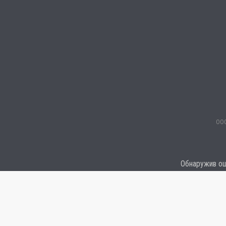
ООО
Обнаружив оши