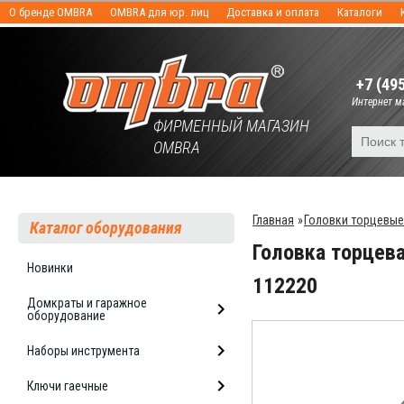
О бренде OMBRA
OMBRA для юр. лиц
Доставка и оплата
Каталоги
+7 (49
Интернет ма
ФИРМЕННЫЙ МАГАЗИН
OMBRA
Главная
»
Головки торцевые
Каталог оборудования
Головка торцева
Новинки
112220
Домкраты и гаражное
оборудование
Наборы инструмента
Ключи гаечные