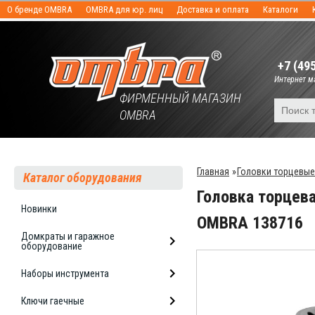
О бренде OMBRA
OMBRA для юр. лиц
Доставка и оплата
Каталоги
+7 (49
Интернет ма
ФИРМЕННЫЙ МАГАЗИН
OMBRA
Главная
»
Головки торцевые
Каталог оборудования
Головка торцева
Новинки
OMBRA 138716
Домкраты и гаражное
оборудование
Наборы инструмента
Ключи гаечные