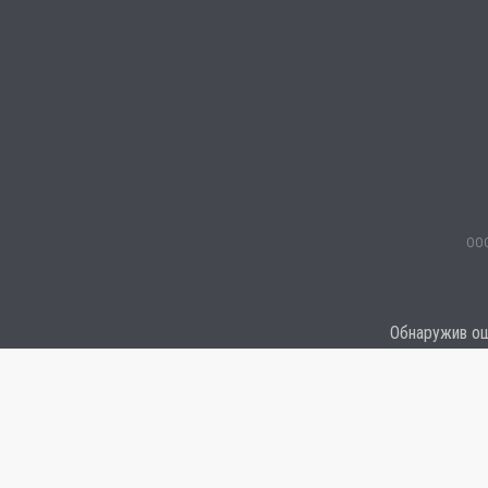
ООО
Обнаружив оши