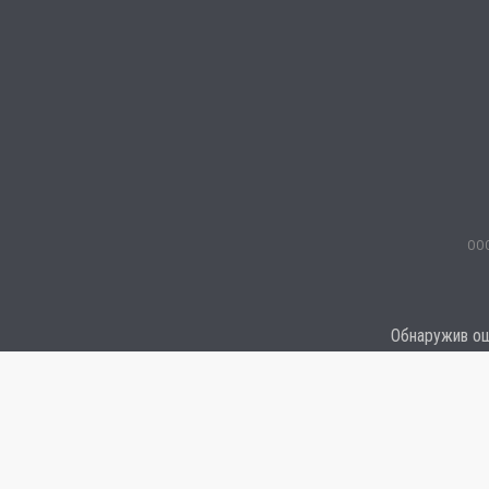
ООО
Обнаружив оши