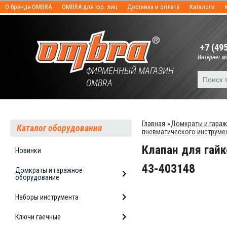
О бренде OMBRA
OMBRA для юр. лиц
Доставка и оплата
Каталоги
+7 (49
Интернет ма
ФИРМЕННЫЙ МАГАЗИН
OMBRA
Главная
»
Домкраты и гара
Каталог оборудования
пневматического инструме
Клапан для гай
Новинки
43-403148
Домкраты и гаражное
оборудование
Наборы инструмента
Ключи гаечные