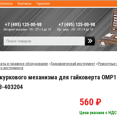
Каталоги
Контакты
Гарантия
+7 (495) 125-00-98
+7 (495) 125-00-98
Интернет магазин - ПН - ПТ с 9 до 18
Юр. лица - ПН - ПТ с 9 до 18
аты и гаражное оборудование
»
Гидравлический инструмент
»
Ремонтные 
о инструмента
куркового механизма для гайковерта OMP
3-403204
560 ₽
Цена указана с НДС