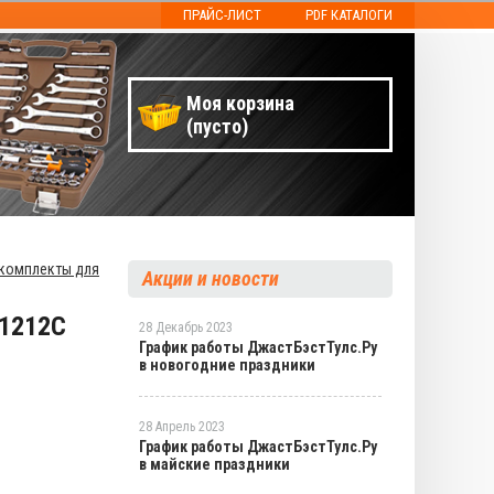
ПРАЙС-ЛИСТ
PDF КАТАЛОГИ
Моя корзина
(пусто)
комплекты для
Акции и новости
11212C
28 Декабрь 2023
График работы ДжастБэстТулс.Ру
в новогодние праздники
28 Апрель 2023
График работы ДжастБэстТулс.Ру
в майские праздники