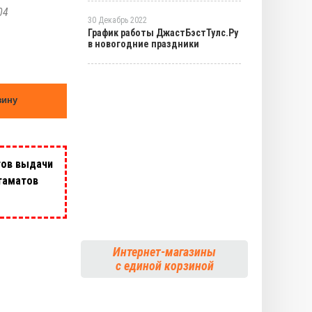
04
30 Декабрь 2022
График работы ДжастБэстТулс.Ру
в новогодние праздники
зину
тов выдачи
таматов
Интернет-магазины
с единой корзиной