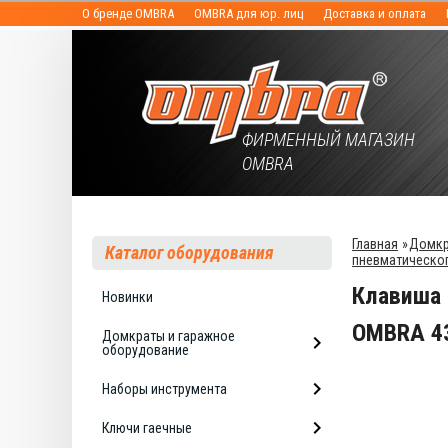
О бренде OMBRA
OMBRA для юр. лиц
Доставка и оплата
ФИРМЕННЫЙ МАГАЗИН
OMBRA
Главная
»
Домкр
Каталог оборудования
пневматическог
Клавиша 
Новинки
OMBRA 4
Домкраты и гаражное
оборудование
Наборы инструмента
Ключи гаечные