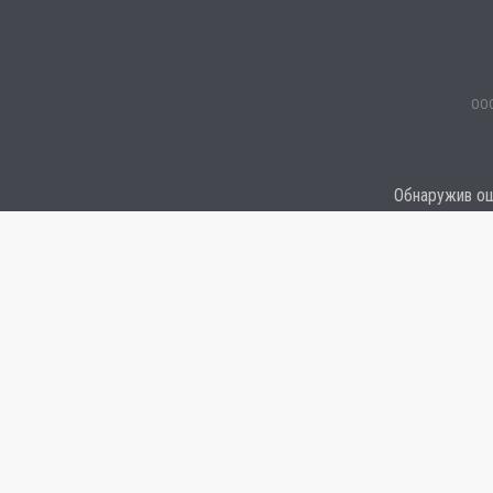
ООО
Обнаружив оши