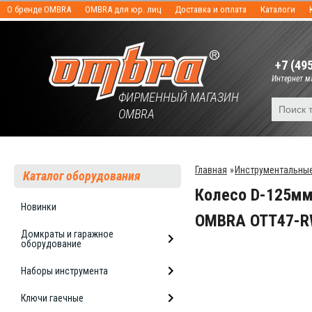
О бренде OMBRA
OMBRA для юр. лиц
Доставка и оплата
Каталоги
+7 (49
Интернет ма
ФИРМЕННЫЙ МАГАЗИН
OMBRA
Главная
»
Инструментальные
Каталог оборудования
Колесо D-125мм
Новинки
OMBRA OTT47-
Домкраты и гаражное
оборудование
Наборы инструмента
Ключи гаечные