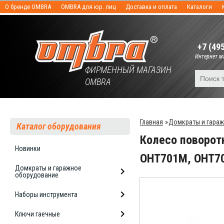
О бренде OMBRA
OMBRA для юр. лиц
Доставка и оплата
Каталоги
+7 (49
Интернет ма
ФИРМЕННЫЙ МАГАЗИН
OMBRA
Главная
»
Домкраты и гара
Каталог оборудования
Колесо поворот
Новинки
OHT701M, OHT7
Домкраты и гаражное
оборудование
Наборы инструмента
Ключи гаечные