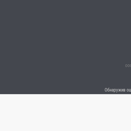
ООО
Обнаружив оши