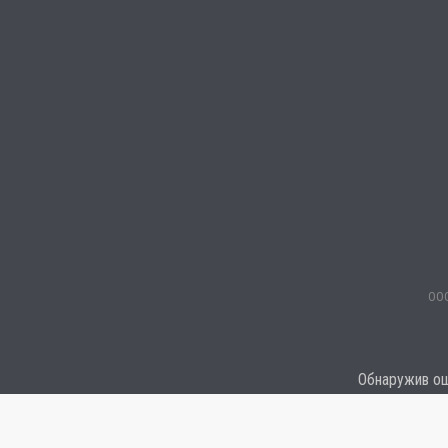
ООО
Обнаружив оши