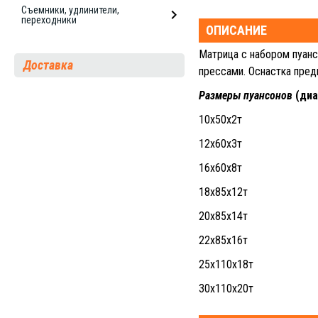
Съемники, удлинители,
переходники
ОПИСАНИЕ
Матрица с набором пуан
Доставка
прессами. Оснастка пред
Размеры пуансонов
(диа
10х50х2т
12х60х3т
16х60х8т
18х85х12т
20х85х14т
22х85х16т
25х110х18т
30х110х20т