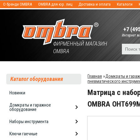
О бренде OMBRA
OMBRA для юр. лиц
Доставка и оплата
Каталоги
+7 (49
Интернет ма
ФИРМЕННЫЙ МАГАЗИН
OMBRA
Главная
»
Домкраты и гара
Каталог оборудования
пневматического инструме
Матрица с набо
Новинки
OMBRA OHT699
Домкраты и гаражное
оборудование
Наборы инструмента
Ключи гаечные