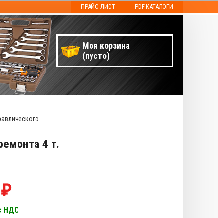
ПРАЙС-ЛИСТ
PDF КАТАЛОГИ
Моя корзина
(пусто)
равлического
емонта 4 т.
 ₽
с НДС