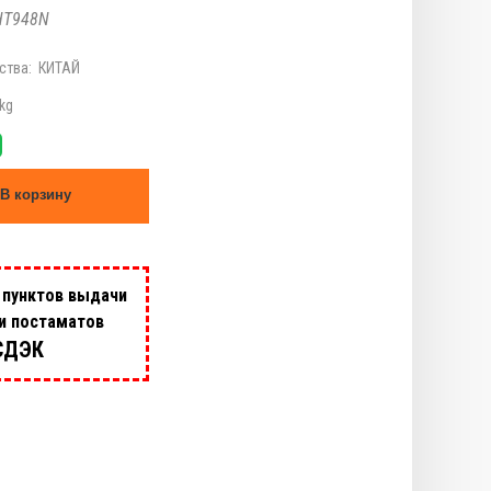
HT948N
ства:
КИТАЙ
kg
В корзину
 пунктов выдачи
 и постаматов
СДЭК