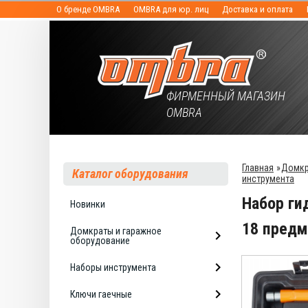
О бренде OMBRA
OMBRA для юр. лиц
Доставка и оплата
ФИРМЕННЫЙ МАГАЗИН
OMBRA
Главная
»
Домкр
Каталог оборудования
инструмента
Набор ги
Новинки
18 пред
Домкраты и гаражное
оборудование
Наборы инструмента
Ключи гаечные