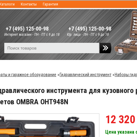
Каталоги
Контакты
Гарантия
+7 (495) 125-00-98
+7 (495) 125-00-98
Интернет магазин - ПН - ПТ с 9 до 18
Юр. лица - ПН - ПТ с 9 до 18
аты и гаражное оборудование
»
Гидравлический инструмент
»
Наборы гид
дравлического инструмента для кузовного р
метов OMBRA OHT948N
12 320
Цена указана 