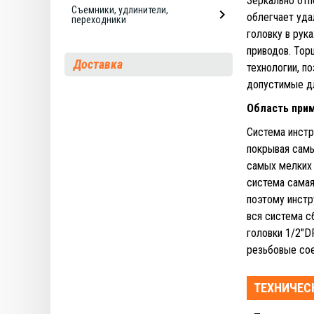
Зеркально отп
Съемники, удлинители,
облегчает уда
переходники
головку в рук
приводов. Тор
Доставка
технологии, п
допустимые дл
Область при
Система инстр
покрывая самы
самых мелких 
система самая
поэтому инстр
вся система с
головки 1/2"D
резьбовые сое
ТЕХНИЧЕС