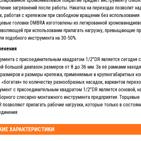
олированное хромоникелевое покрытие придает инструменту OMBR
ление загрязнений после работы. Накатка на переходах позволит н
ах, работая с крепежом при свободном вращении без использования
цевые головки OMBRA изготовлены из легированной хромованадиево
озволяющей при использовании прилагать нагрузку, превыщающие п
я подобного инструмента на 30-50%.
менения
умента с присоединительным квадратом 1/2"DR является сегодня с
й большой диапазон размеров от 8 до 36 мм. За её рамками наход
размеров и размеры крепежа, применяемые в крупногабаритных ко
 «богатая» по количеству разнообразных насадок, вариантов перехо
умент с присоединительным квадратом 1/2"DR является основой, н
борного слесарно-монтажного инструмента предприятия. Торцевые
R позволяют прилагать рабочие нагрузки, которые только в состоя
динения.
КИЕ ХАРАКТЕРИСТИКИ