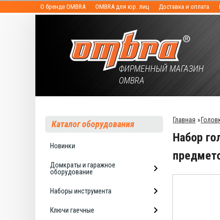
О бренде OMBRA
OMBRA для юр. лиц
Доставка и оплата
ФИРМЕННЫЙ МАГАЗИН
OMBRA
Главная
»
Голов
Каталог оборудования
Набор го
Новинки
предмет
Домкраты и гаражное
оборудование
Наборы инструмента
Ключи гаечные