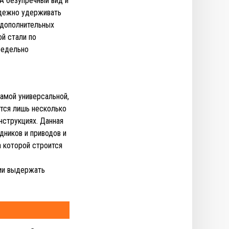
A безупречный вид и
адежно удерживать
 дополнительных
й стали по
редельно
амой универсальной,
ятся лишь несколько
нструкциях. Данная
дников и приводов и
а которой строится
нии выдержать