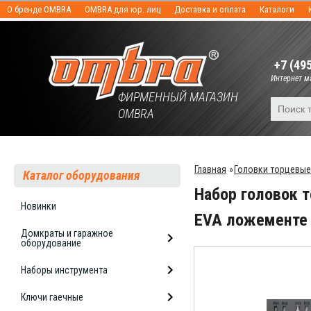
О бренде OMBRA
OMBRA для юр. лиц
Доставка и оплата
Каталоги
+7 (49
Интернет ма
ФИРМЕННЫЙ МАГАЗИН
OMBRA
Главная
»
Головки торцевые
Каталог оборудования
Набор головок т
Новинки
EVA ложементе
Домкраты и гаражное
оборудование
Наборы инструмента
Ключи гаечные