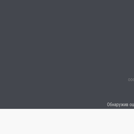
ООО
Обнаружив оши