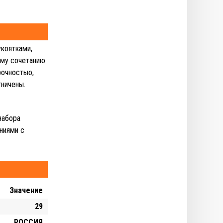
коятками,
ому сочетанию
рочностью,
гничены.
набора
ниями с
Значение
29
РОССИЯ