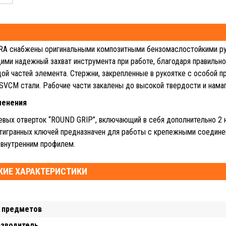
RA снабжены оригинальными композитными бензомаслостойкими ру
ми надежный захват инструмента при работе, благодаря правильн
дой частей элемента. Стержни, закрепленные в рукоятке с особой п
SVCM стали. Рабочие части закалены до высокой твердости и нама
менения
вых отверток “ROUND GRIP”, включающий в себя дополнительно 2 
тигранных ключей предназначен для работы с крепежными соедине
 внутренним профилем.
КИЕ ХАРАКТЕРИСТИКИ
 предметов
изводитель