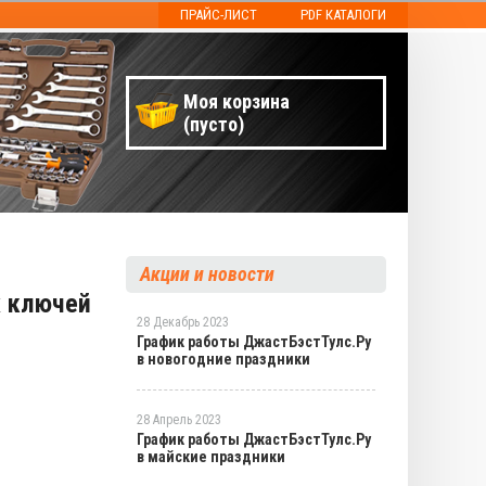
ПРАЙС-ЛИСТ
PDF КАТАЛОГИ
Моя корзина
(пусто)
Акции и новости
х ключей
28 Декабрь 2023
График работы ДжастБэстТулс.Ру
в новогодние праздники
28 Апрель 2023
График работы ДжастБэстТулс.Ру
в майские праздники