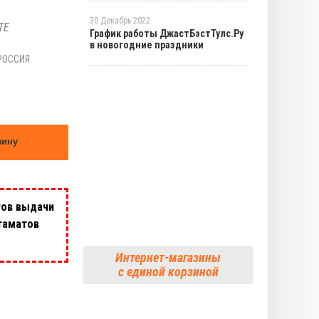
30 Декабрь 2022
TE
График работы ДжастБэстТулс.Ру
в новогодние праздники
РОССИЯ
зину
тов выдачи
таматов
Интернет-магазины
с единой корзиной