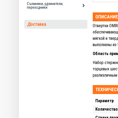
Съемники, удлинители,
переходники
ОПИСАНИЕ
Доставка
Отвертки OMB
обеспечивающи
мягкой и твер
выполнены из 
Область при
Набор стержне
торцевых шес
разлизличным
ТЕХНИЧЕС
Параметр
Количество
Страна про