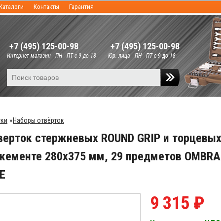
Каталоги
Контакты
Гарантия
+7 (495) 125-00-98
+7 (495) 125-00-98
Интернет магазин - ПН - ПТ с 9 до 18
Юр. лица - ПН - ПТ с 9 до 18
тки
»
Наборы отвёрток
верток стержневых ROUND GRIP и торцевы
жементе 280х375 мм, 29 предметов OMBRA
E
9 315 ₽