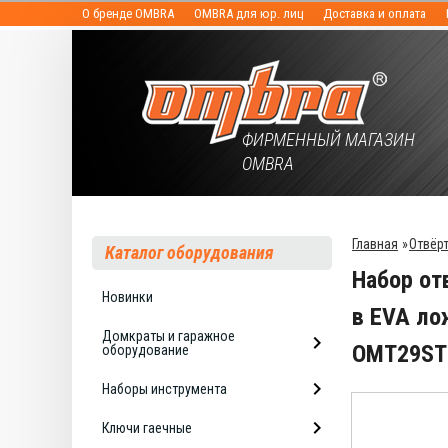
О бренде OMBRA
OMBRA для юр. лиц
Доставка и оплата
ФИРМЕННЫЙ МАГАЗИН
OMBRA
Главная
»
Отвёр
Каталог оборудования
Набор от
Новинки
в EVA ло
Домкраты и гаражное
OMT29ST
оборудование
Наборы инструмента
Ключи гаечные