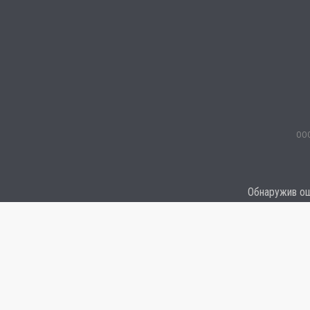
ООО
Обнаружив оши