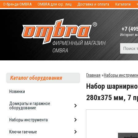
О бренде OMBRA
OMBRA для юр. лиц
Доставка и оплата
Каталоги
+7 (49
Интернет ма
ФИРМЕННЫЙ МАГАЗИН
OMBRA
Главная
»
Наборы инструме
Каталог оборудования
Набор шарнирно
Новинки
280х375 мм, 7
Домкраты и гаражное
оборудование
Наборы инструмента
Ключи гаечные