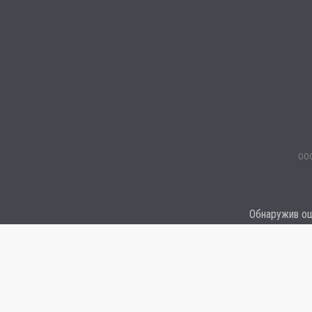
ООО
Обнаружив оши