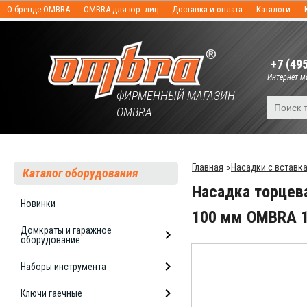
О бренде OMBRA
OMBRA для юр. лиц
Доставка и оплата
Каталоги
+7 (49
Интернет ма
ФИРМЕННЫЙ МАГАЗИН
OMBRA
Главная
»
Насадки с вставк
Каталог оборудования
Насадка торцева
Новинки
100 мм OMBRA 
Домкраты и гаражное
оборудование
Наборы инструмента
Ключи гаечные