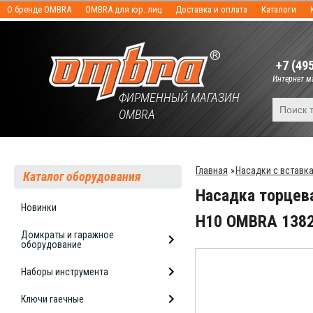
О бренде OMBRA
OMBRA для юр. лиц
Доставка и оплата
Каталоги
+7 (49
Интернет ма
ФИРМЕННЫЙ МАГАЗИН
OMBRA
Главная
»
Насадки с вставк
Каталог оборудования
Насадка торцева
Новинки
H10 OMBRA 138
Домкраты и гаражное
оборудование
Наборы инструмента
Ключи гаечные