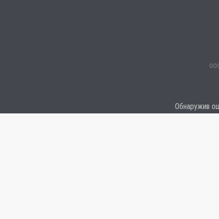
ООО
Обнаружив оши