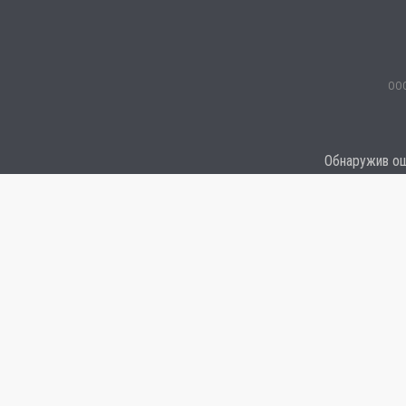
ООО
Обнаружив оши