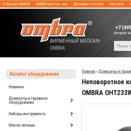
О бренде OMBRA
OMBRA для юр. лиц
Доставка и оплата
Каталоги
+7 (49
Интернет ма
ФИРМЕННЫЙ МАГАЗИН
OMBRA
Главная
»
Домкраты и гара
Каталог оборудования
Неповоротное к
Новинки
OMBRA OHT233
Домкраты и гаражное
оборудование
Наборы инструмента
Ключи гаечные