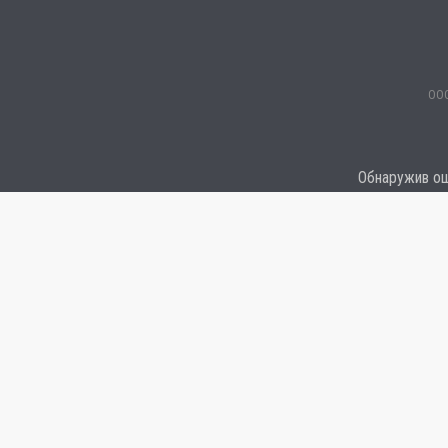
ООО
Обнаружив оши