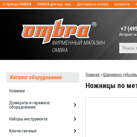
О бренде OMBRA
OMBRA для юр. лиц
Доставка и оплата
Каталоги
+7 (49
Интернет ма
ФИРМЕННЫЙ МАГАЗИН
OMBRA
Главная
»
Шарнирно-губцевы
Каталог оборудования
Ножницы по мет
Новинки
Домкраты и гаражное
оборудование
Наборы инструмента
Ключи гаечные