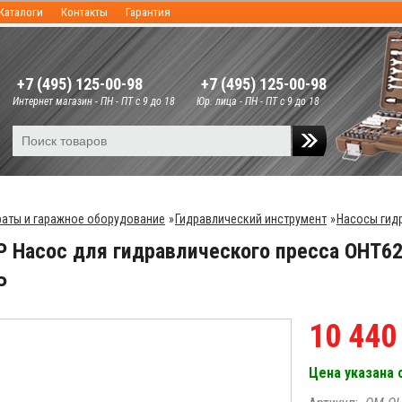
Каталоги
Контакты
Гарантия
+7 (495) 125-00-98
+7 (495) 125-00-98
Интернет магазин - ПН - ПТ с 9 до 18
Юр. лица - ПН - ПТ с 9 до 18
аты и гаражное оборудование
»
Гидравлический инструмент
»
Насосы гид
 Насос для гидравлического пресса OHT6
Р
10 440
Цена указана 