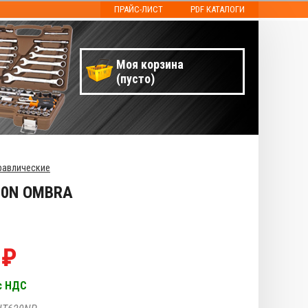
ПРАЙС-ЛИСТ
PDF КАТАЛОГИ
Моя корзина
(пусто)
равлические
20N OMBRA
 ₽
с НДС