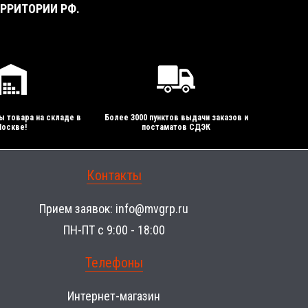
РРИТОРИИ РФ.
ы товара на складе в
Более 3000 пунктов выдачи заказов и
оскве!
постаматов СДЭК
Контакты
Прием заявок:
info@mvgrp.ru
ПН-ПТ с 9:00 - 18:00
Телефоны
Интернет-магазин