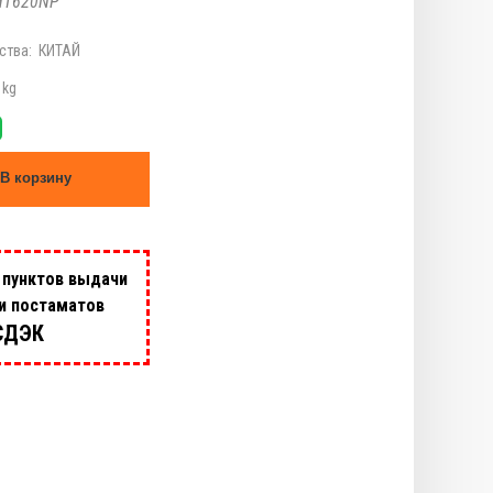
НТ620NР
ства:
КИТАЙ
 kg
В корзину
 пунктов выдачи
 и постаматов
СДЭК