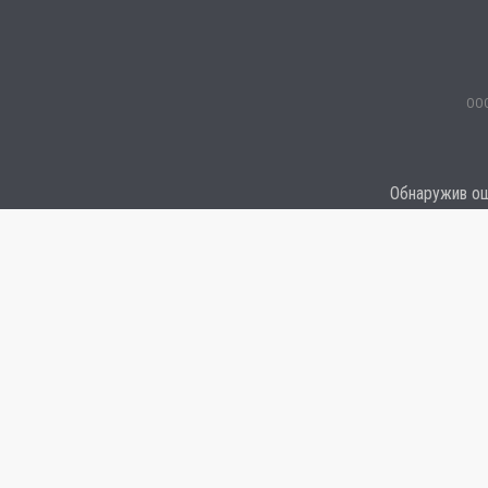
ООО
Обнаружив оши