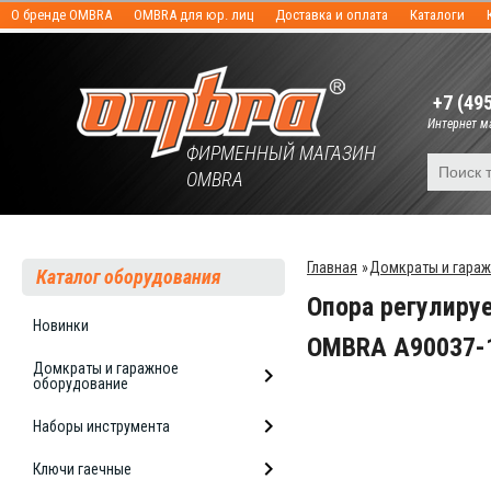
О бренде OMBRA
OMBRA для юр. лиц
Доставка и оплата
Каталоги
+7 (49
Интернет ма
ФИРМЕННЫЙ МАГАЗИН
OMBRA
Главная
»
Домкраты и гара
Каталог оборудования
Опора регулиру
Новинки
OMBRA А90037-
Домкраты и гаражное
оборудование
Наборы инструмента
Ключи гаечные