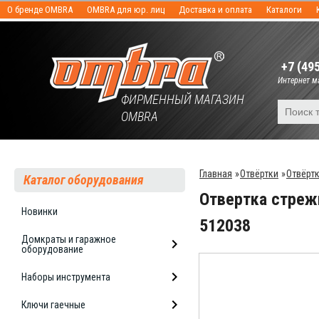
О бренде OMBRA
OMBRA для юр. лиц
Доставка и оплата
Каталоги
+7 (49
Интернет ма
ФИРМЕННЫЙ МАГАЗИН
OMBRA
Главная
»
Отвёртки
»
Отвёрт
Каталог оборудования
Отвертка стреж
Новинки
512038
Домкраты и гаражное
оборудование
Наборы инструмента
Ключи гаечные