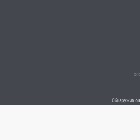
ООО
Обнаружив оши