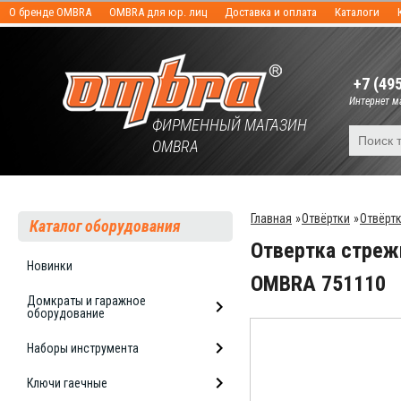
О бренде OMBRA
OMBRA для юр. лиц
Доставка и оплата
Каталоги
+7 (49
Интернет ма
ФИРМЕННЫЙ МАГАЗИН
OMBRA
Главная
»
Отвёртки
»
Отвёрт
Каталог оборудования
Отвертка стреж
Новинки
OMBRA 751110
Домкраты и гаражное
оборудование
Наборы инструмента
Ключи гаечные