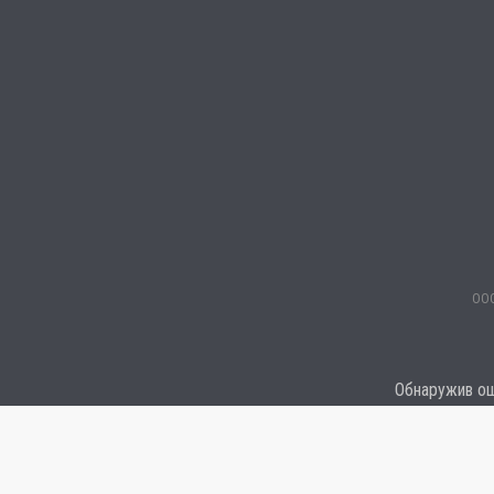
ООО
Обнаружив оши