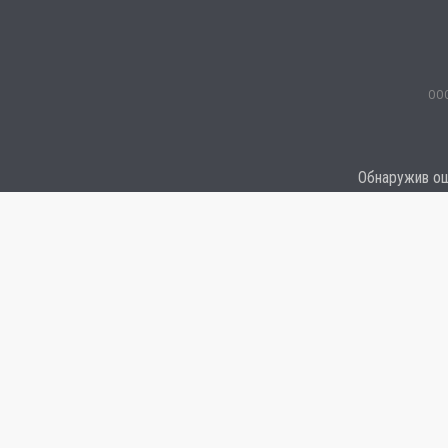
ООО
Обнаружив оши