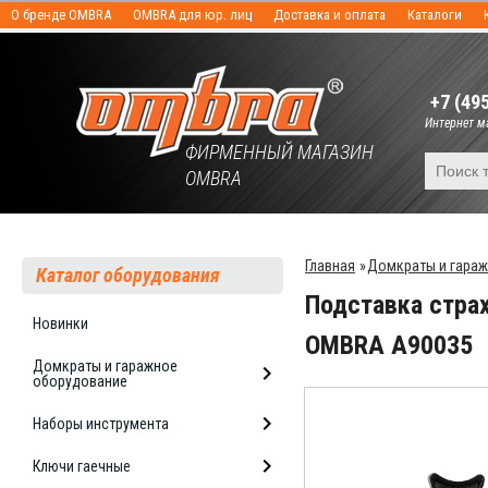
О бренде OMBRA
OMBRA для юр. лиц
Доставка и оплата
Каталоги
+7 (49
Интернет ма
ФИРМЕННЫЙ МАГАЗИН
OMBRA
Главная
»
Домкраты и гара
Каталог оборудования
Подставка страх
Новинки
OMBRA A90035
Домкраты и гаражное
оборудование
Наборы инструмента
Ключи гаечные