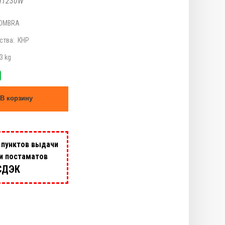
HT230W
OMBRA
ства:
КНР
3 kg
В корзину
 пунктов выдачи
 и постаматов
СДЭК