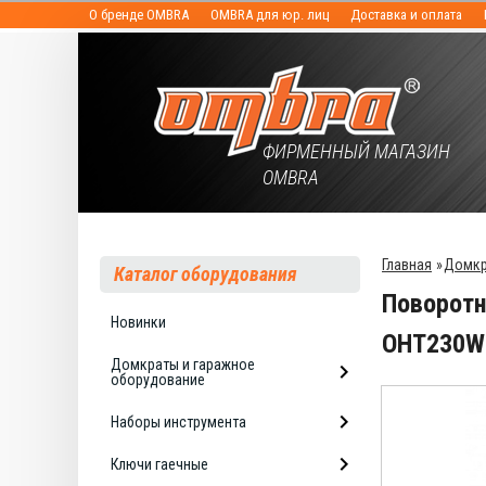
О бренде OMBRA
OMBRA для юр. лиц
Доставка и оплата
ФИРМЕННЫЙ МАГАЗИН
OMBRA
Главная
»
Домкр
Каталог оборудования
Поворотн
Новинки
OHT230W
Домкраты и гаражное
оборудование
Наборы инструмента
Ключи гаечные