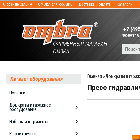
О бренде OMBRA
OMBRA для юр. лиц
Доставка и оплата
Каталоги
+7 (49
Интернет ма
ФИРМЕННЫЙ МАГАЗИН
OMBRA
Главная
»
Домкраты и гара
Каталог оборудования
Пресс гидравли
Новинки
Домкраты и гаражное
оборудование
Наборы инструмента
Ключи гаечные