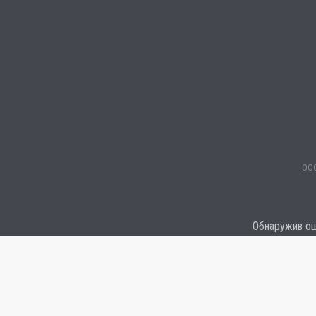
ООО
Обнаружив оши