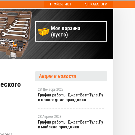
ПРАЙС-ЛИСТ
PDF КАТАЛОГИ
Моя корзина
(пусто)
Акции и новости
еского
28 Декабрь 2023
График работы ДжастБэстТулс.Ру
в новогодние праздники
28 Апрель 2023
График работы ДжастБэстТулс.Ру
в майские праздники