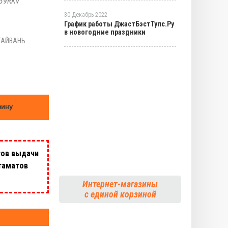
39RKV
30 Декабрь 2022
График работы ДжастБэстТулс.Ру
в новогодние праздники
ТАЙВАНЬ
зину
тов выдачи
таматов
Интернет-магазины
с единой корзиной