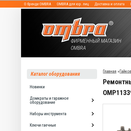
О бренде OMBRA
OMBRA для юр. лиц
Доставка и оплата
ФИРМЕННЫЙ МАГАЗИН
OMBRA
Главная
»
Гайко
Каталог оборудования
Ремонтны
Новинки
OMP1133
Домкраты и гаражное
оборудование
Наборы инструмента
Ключи гаечные