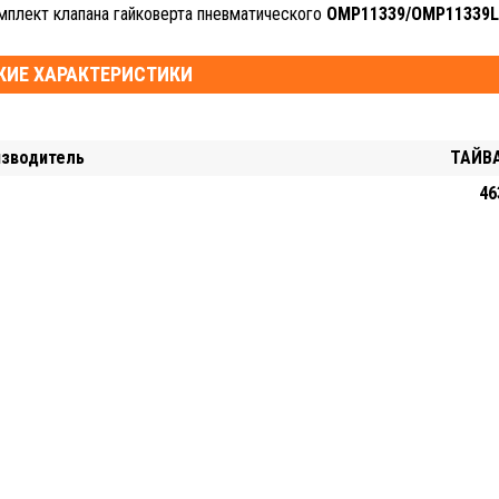
плект клапана гайковерта пневматического
OMP11339/OMP11339L
КИЕ ХАРАКТЕРИСТИКИ
изводитель
ТАЙВА
46