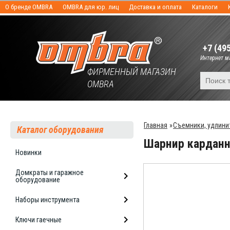
О бренде OMBRA
OMBRA для юр. лиц
Доставка и оплата
Каталоги
+7 (49
Интернет ма
ФИРМЕННЫЙ МАГАЗИН
OMBRA
Главная
»
Съемники, удлини
Каталог оборудования
Шарнир карданн
Новинки
Домкраты и гаражное
оборудование
Наборы инструмента
Ключи гаечные