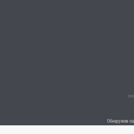
ООО
Обнаружив оши