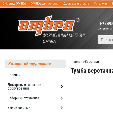
О бренде OMBRA
OMBRA для юр. лиц
Доставка и оплата
Каталоги
+7 (49
Интернет ма
ФИРМЕННЫЙ МАГАЗИН
OMBRA
Главная
»
Верстаки
Каталог оборудования
Тумба верстачн
Новинки
Домкраты и гаражное
оборудование
Наборы инструмента
Ключи гаечные