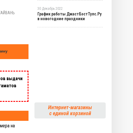
30 Декабрь 2022
ТАЙВАНЬ
График работы ДжастБэстТулс.Ру
в новогодние праздники
зину
тов выдачи
таматов
Интернет-магазины
с единой корзиной
мера на