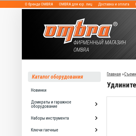
О бренде OMBRA
OMBRA для юр. лиц
Доставка и оплата
ФИРМЕННЫЙ МАГАЗИН
OMBRA
Главная
»
Съемн
Каталог оборудования
Удлините
Новинки
Домкраты и гаражное
оборудование
Наборы инструмента
Ключи гаечные