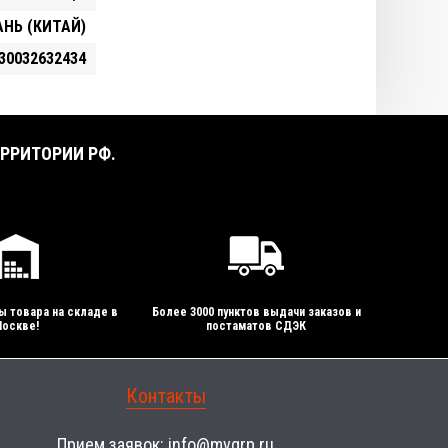
НЬ (КИТАЙ)
30032632434
РРИТОРИИ РФ.
ы товара на складе в
Более 3000 пунктов выдачи заказов и
оскве!
постаматов СДЭК
Контакты
Прием заявок:
info@mvgrp.ru