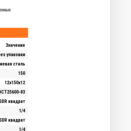
ленные
Значение
ез упаковки
иевая сталь
150
12х150х12
ГОСТ25600-83
SDR квадрат
1/4
SDR квадрат
1/4