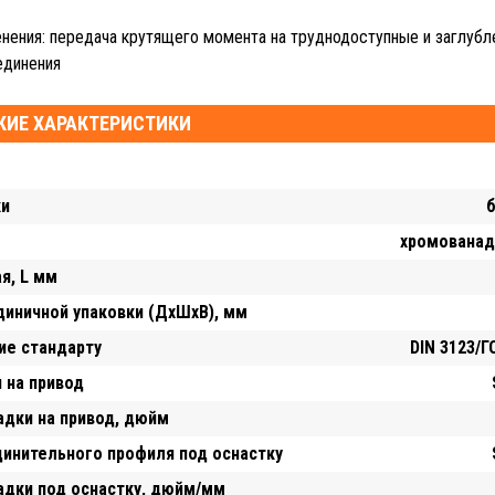
нения: передача крутящего момента на труднодоступные и заглуб
единения
КИЕ ХАРАКТЕРИСТИКИ
ки
б
хромованад
я, L мм
диничной упаковки (ДхШхВ), мм
ие стандарту
DIN 3123/
 на привод
адки на привод, дюйм
динительного профиля под оснастку
адки под оснастку, дюйм/мм