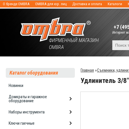
О бренде OMBRA
OMBRA для юр. лиц
Доставка и оплата
Каталоги
+7 (49
Интернет ма
ФИРМЕННЫЙ МАГАЗИН
OMBRA
Главная
»
Съемники, удлини
Каталог оборудования
Удлинитель 3/8
Новинки
Домкраты и гаражное
оборудование
Наборы инструмента
Ключи гаечные