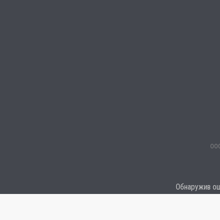
ООО
Обнаружив оши