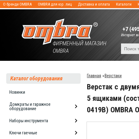
О бренде OMBRA
OMBRA для юр. лиц
Доставка и оплата
Каталоги
+7 (49
Интернет ма
ФИРМЕННЫЙ МАГАЗИН
OMBRA
Главная
»
Верстаки
Каталог оборудования
Верстак с двумя
Новинки
5 ящиками (сос
Домкраты и гаражное
0419B) OMBRA 
оборудование
Наборы инструмента
Ключи гаечные