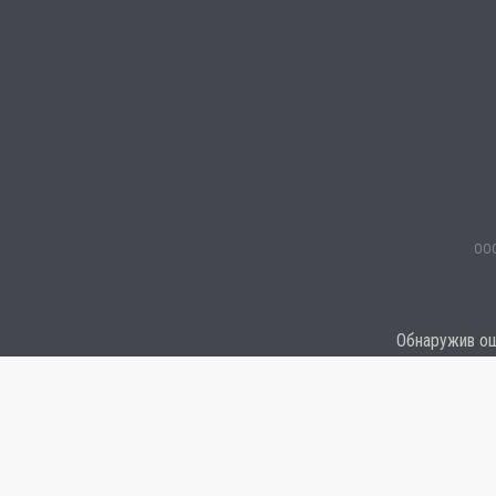
ООО
Обнаружив оши