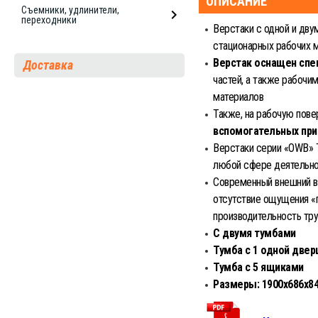
ОПИСАНИЕ
Съемники, удлинители,
переходники
Верстаки с одной и дв
стационарных рабочих м
Верстак оснащен сп
Доставка
частей, а также рабочи
материалов
Также, на рабочую пове
вспомогательных пр
Верстаки cерии «OWB»
любой сфере деятельн
Современный внешний ви
отсутствие ощущения «
производительность тр
С двумя тумбами
Тумба с 1 одной двер
Тумба с 5 ящиками
Размеры: 1900х686х8