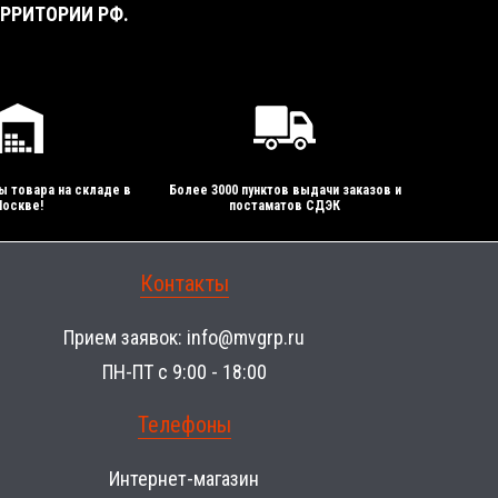
РРИТОРИИ РФ.
ы товара на складе в
Более 3000 пунктов выдачи заказов и
оскве!
постаматов СДЭК
Контакты
Прием заявок:
info@mvgrp.ru
ПН-ПТ с 9:00 - 18:00
Телефоны
Интернет-магазин