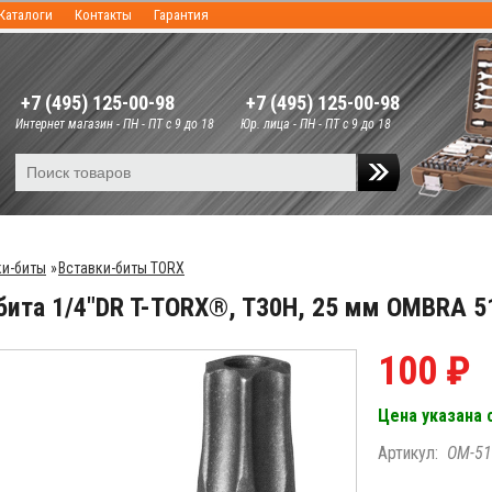
Каталоги
Контакты
Гарантия
+7 (495) 125-00-98
+7 (495) 125-00-98
Интернет магазин - ПН - ПТ с 9 до 18
Юр. лица - ПН - ПТ с 9 до 18
ки-биты
»
Вставки-биты TORX
бита 1/4"DR T-TORX®, T30H, 25 мм OMBRA 5
100 ₽
Цена указана 
Артикул:
OM-51