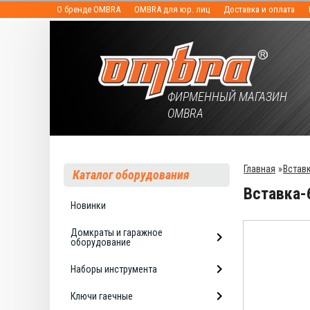
О бренде OMBRA
OMBRA для юр. лиц
Доставка и оплата
ФИРМЕННЫЙ МАГАЗИН
OMBRA
Главная
»
Встав
Каталог оборудования
Вставка-
Новинки
Домкраты и гаражное
оборудование
Наборы инструмента
Ключи гаечные