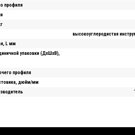
го профиля
ки
кг
высокоуглеродистая инстру
я, L мм
диничной упаковки (ДхШхВ),
очего профиля
стовика, дюйм/мм
изводитель