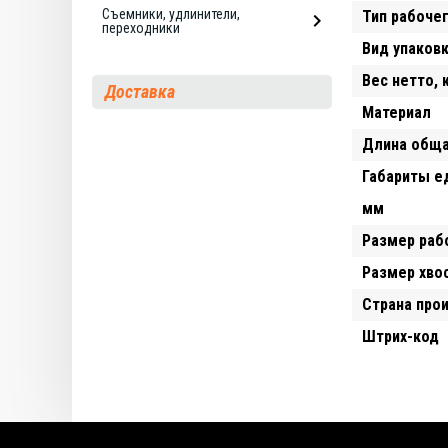
Съемники, удлинители,
Тип рабоче
переходники
Вид упаков
Вес нетто, 
Доставка
Материал
Длина обща
Габариты е
мм
Размер раб
Размер хво
Страна про
Штрих-код