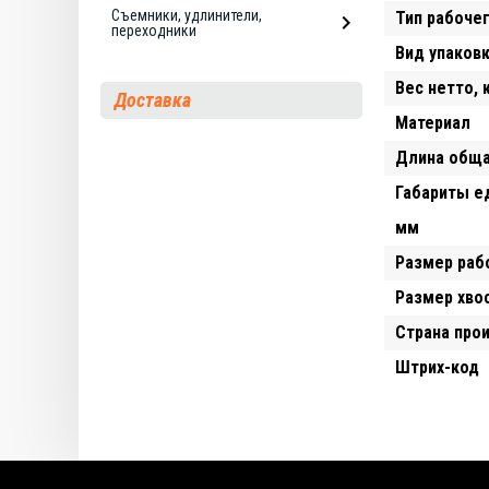
Съемники, удлинители,
Тип рабоче
переходники
Вид упаков
Вес нетто, 
Доставка
Материал
Длина обща
Габариты е
мм
Размер раб
Размер хво
Страна про
Штрих-код