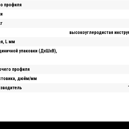
го профиля
ки
кг
высокоуглеродистая инстру
я, L мм
диничной упаковки (ДхШхВ),
очего профиля
стовика, дюйм/мм
изводитель