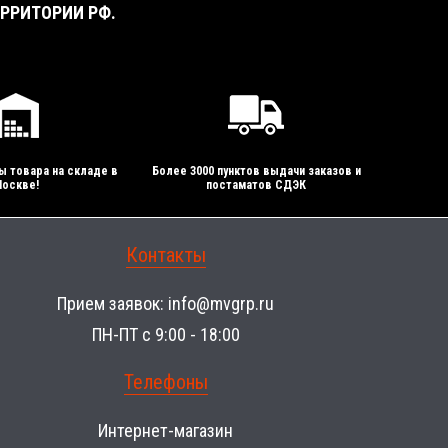
РРИТОРИИ РФ.
ы товара на складе в
Более 3000 пунктов выдачи заказов и
оскве!
постаматов СДЭК
Контакты
Прием заявок:
info@mvgrp.ru
ПН-ПТ с 9:00 - 18:00
Телефоны
Интернет-магазин