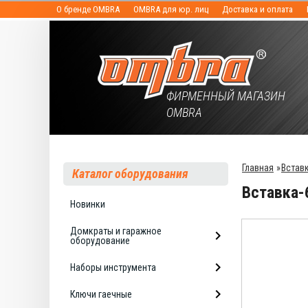
О бренде OMBRA
OMBRA для юр. лиц
Доставка и оплата
ФИРМЕННЫЙ МАГАЗИН
OMBRA
Главная
»
Встав
Каталог оборудования
Вставка-
Новинки
Домкраты и гаражное
оборудование
Наборы инструмента
Ключи гаечные