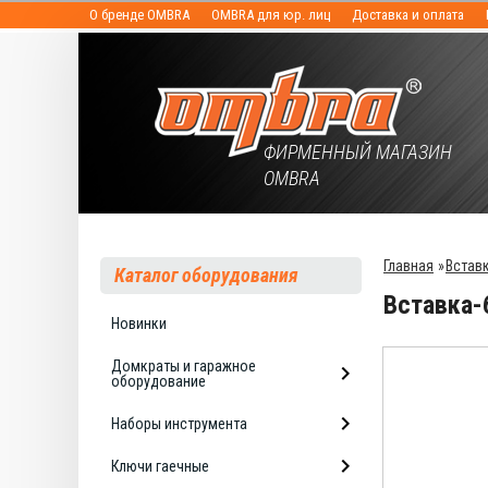
О бренде OMBRA
OMBRA для юр. лиц
Доставка и оплата
ФИРМЕННЫЙ МАГАЗИН
OMBRA
Главная
»
Встав
Каталог оборудования
Вставка-
Новинки
Домкраты и гаражное
оборудование
Наборы инструмента
Ключи гаечные