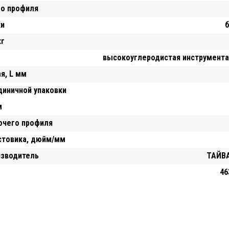
го профиля
ки
б
кг
высокоуглеродистая инструмента
я, L мм
диничной упаковки
м
очего профиля
стовика, дюйм/мм
изводитель
ТАЙВА
46