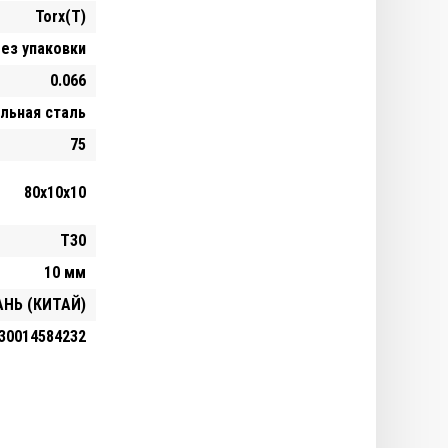
Torx(T)
ез упаковки
0.066
льная сталь
75
80х10х10
T30
10 мм
НЬ (КИТАЙ)
30014584232