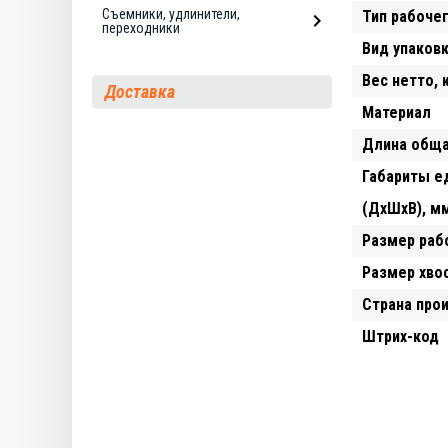
Съемники, удлинители,
Тип рабоче
переходники
Вид упаков
Вес нетто, 
Доставка
Материал
Длина обща
Габариты е
(ДхШхВ), м
Размер раб
Размер хво
Страна про
Штрих-код