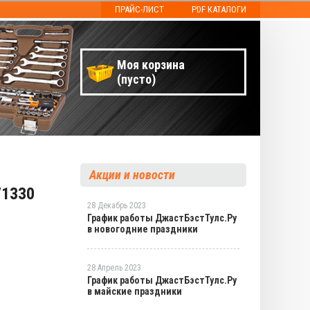
ПРАЙС-ЛИСТ
PDF КАТАЛОГИ
Моя корзина
(пусто)
Акции и новости
71330
28 Декабрь 2023
График работы ДжастБэстТулс.Ру
в новогодние праздники
28 Апрель 2023
График работы ДжастБэстТулс.Ру
в майские праздники