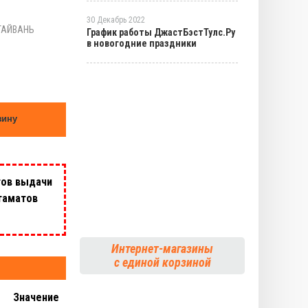
30 Декабрь 2022
ТАЙВАНЬ
График работы ДжастБэстТулс.Ру
в новогодние праздники
зину
тов выдачи
таматов
Интернет-магазины
с единой корзиной
Значение