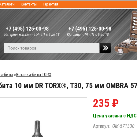
Каталоги
Контакты
Гарантия
+7 (495) 125-00-98
+7 (495) 125-00-98
Интернет магазин - ПН - ПТ с 9 до 18
Юр. лица - ПН - ПТ с 9 до 18
ки-биты
»
Вставки-биты TORX
бита 10 мм DR TORX®, T30, 75 мм OMBRA 5
235 ₽
Цена указана с НДС
Артикул:
OM-571330