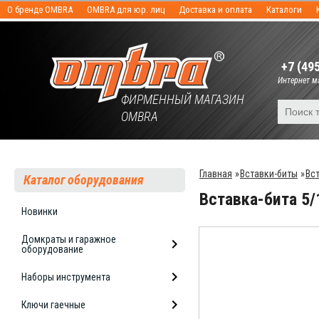
О бренде OMBRA
OMBRA для юр. лиц
Доставка и оплата
Каталоги
+7 (49
Интернет ма
ФИРМЕННЫЙ МАГАЗИН
OMBRA
Главная
»
Вставки-биты
»
Вс
Каталог оборудования
Вставка-бита 5/
Новинки
Домкраты и гаражное
оборудование
Наборы инструмента
Ключи гаечные