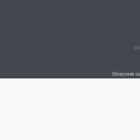
ООО
Обнаружив оши